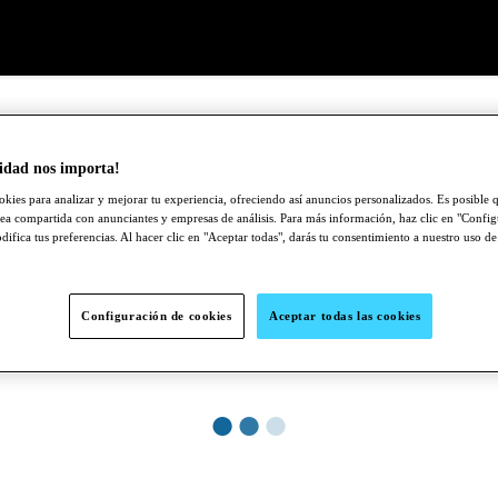
idad nos importa!
okies para analizar y mejorar tu experiencia, ofreciendo así anuncios personalizados. Es posible q
ea compartida con anunciantes y empresas de análisis. Para más información, haz clic en "Confi
ifica tus preferencias. Al hacer clic en "Aceptar todas", darás tu consentimiento a nuestro uso de
Configuración de cookies
Aceptar todas las cookies
●
●
●